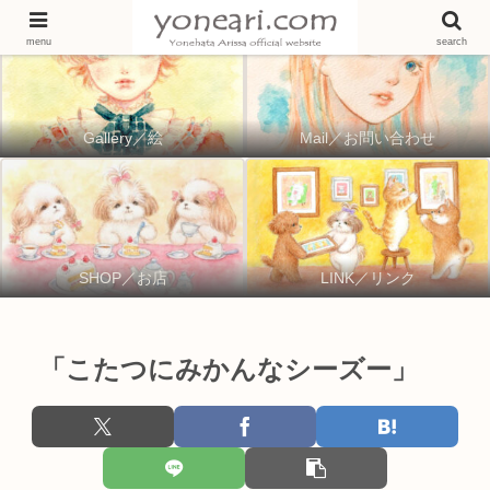
menu
search
Gallery／絵
Mail／お問い合わせ
SHOP／お店
LINK／リンク
「こたつにみかんなシーズー」