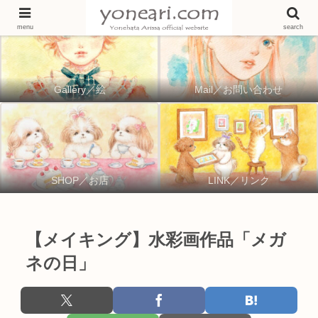
menu
search
Gallery／絵
Mail／お問い合わせ
SHOP／お店
LINK／リンク
【メイキング】水彩画作品「メガ
ネの日」