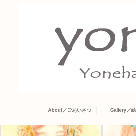
About／ごあいさつ
Gallery／絵